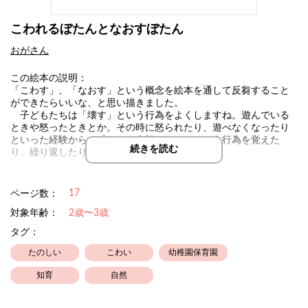
こわれるぼたんとなおすぼたん
おがさん
この絵本の説明：
「こわす」、「なおす」という概念を絵本を通して反芻すること
ができたらいいな、と思い描きました。
子どもたちは「壊す」という行為をよくしますね。遊んでいる
ときや怒ったときとか。その時に怒られたり、遊べなくなったり
といった経験から、「ものを大切にする」という行為を覚えた
続きを読む
り、繰り返したり…
おがさんの絵本はHPにて印刷フリーです
17
ページ数：
ラミネートしてぜひ、ご家庭、保育園、幼稚園、福祉施設でご利
用ください
対象年齢：
2歳〜3歳
タグ：
作品名の下、作者名をクリックするとHP、SNSへとぶことができ
ます(´･ω･｀)
たのしい
こわい
幼稚園保育園
おがさんの絵本HPには、お子さんの育児、子育て、関わりに関す
知育
自然
るNOTE、おススメの玩具、グッズ等の情報がまとめてあります。
ぜひご覧ください！