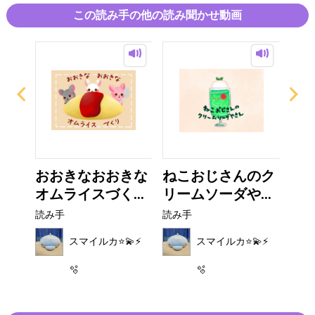
ブックマーク推奨です
この読み手の他の読み聞かせ動画
ち
おおきなおおきな
ねこおじさんのク
ウ
オムライスづく...
リームソーダや...
読み
読み手
読み手
⚡️
スマイルカ⭐️💫⚡️
スマイルカ⭐️💫⚡️
🫧
🫧