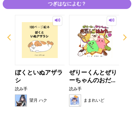
つぎはなによむ？
？
ぼくといぬアザラ
ぜりーくんとぜり
い
シ
ーちゃんのおだ...
た
読み手
読み手
読み
望月 ハク
ままれいど