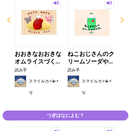
ち
おおきなおおきな
ねこおじさんのク
ウ
オムライスづく...
リームソーダや...
読み
読み手
読み手
⚡️
スマイルカ⭐️💫⚡️
スマイルカ⭐️💫⚡️
🫧
🫧
つぎはなによむ？