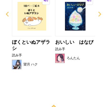
ー
ぼくといぬアザラ
おいしい はなび
ぜ
シ
ーち
読み手
読み手
読み
ろんたん
望月 ハク