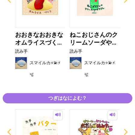
ち
おおきなおおきな
ねこおじさんのク
ウ
オムライスづく...
リームソーダや...
読み
読み手
読み手
⚡️
スマイルカ⭐️💫⚡️
スマイルカ⭐️💫⚡️
🫧
🫧
つぎはなによむ？