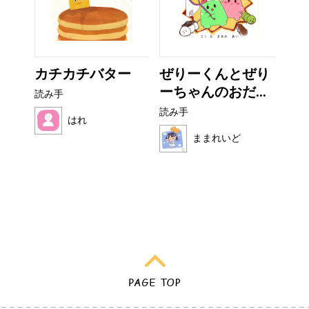
？
カチカチバター
ぜりーくんとぜり
い
ーちゃんのおだ...
た
読み手
読み手
読み
はれ
ままれいど