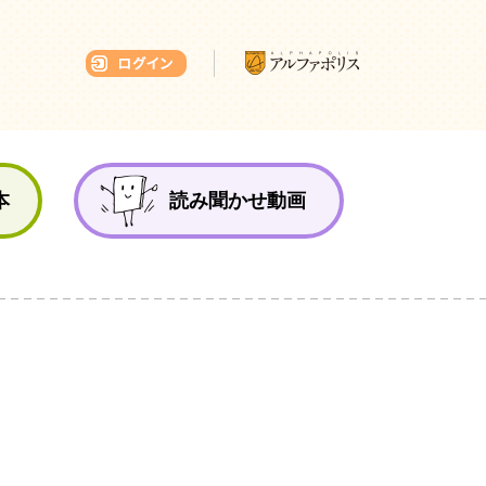
本ひろば
本
読み聞かせ動画