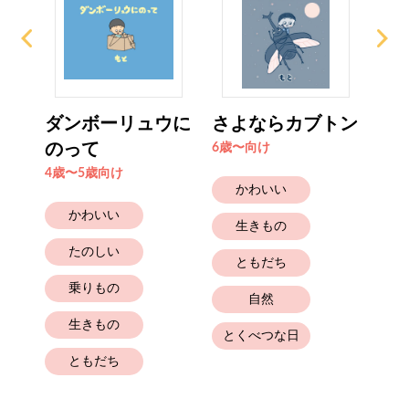
った
ダンボーリュウに
さよならカブトン
む
のって
む
6歳〜向け
4歳〜5歳向け
4歳
かわいい
かわいい
生きもの
たのしい
ともだち
乗りもの
自然
生きもの
とくべつな日
ともだち