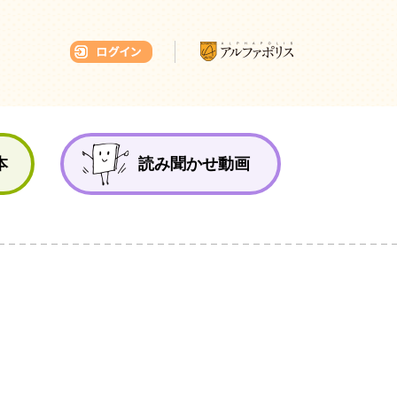
本ひろば
本
読み聞かせ動画