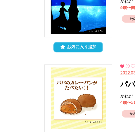
かねだ
6歳〜
た
お気に入り追加
2022.03
パ
かねだ
4歳〜
か