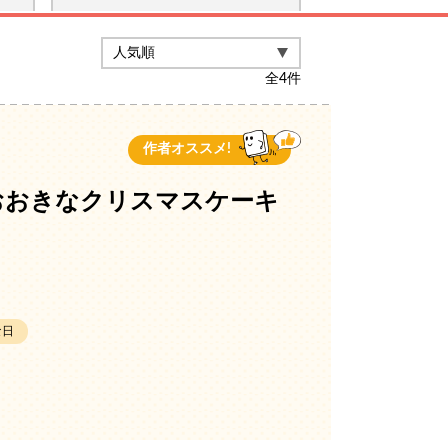
全
4
件
作者オススメ!
おおきなクリスマスケーキ
な日