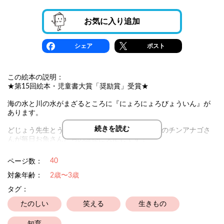
お気に入り追加
シェア
ポスト
この絵本の説明：
★第15回絵本・児童書大賞「奨励賞」受賞★
海の水と川の水がまざるところに『にょろにょろびょういん』が
あります。
続きを読む
どじょう先生とうなぎ先生とうみへび先生、受付のチンアナゴさ
んが毎日お魚さんたちの診察に大忙しです！
さて、今日の患者さんは？
40
ページ数：
「大きくお口をあけてくださいにょろ！」
対象年齢：
2歳〜3歳
「あーん」
タグ：
可愛いにょろにょろ達がお口の中で大活躍！
たのしい
笑える
生きもの
にょろにょろ、にょろにょろ！