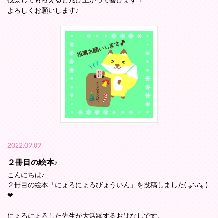
投票してもらえると飛び上がって喜びます！
よろしくお願いします♪
2022.09.09
２冊目の絵本♪
こんにちは♪
２冊目の絵本「にょろにょろびょういん」を投稿しました( ⁎ᵕᴗᵕ⁎ )
❤︎
にょろにょろした先生が大活躍するおはなしです。