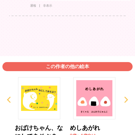
通報
非表示
この作者の他の絵本
、ど
おばけちゃん、な
めしあがれ
お