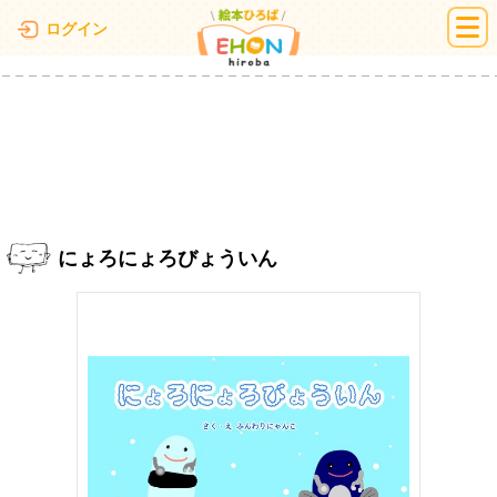
絵本ひろば
ログイン
にょろにょろびょういん