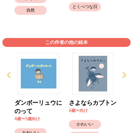
とくべつな日
と
自然
この作者の他の絵本
った
ダンボーリュウに
さよならカブトン
む
のって
む
6歳〜向け
4歳〜5歳向け
4歳
かわいい
かわいい