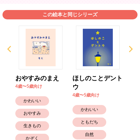
この絵本と同じシリーズ
いき
おやすみのまえ
ほしのことデント
月
ウ
し
4歳〜5歳向け
4歳〜5歳向け
6歳
かわいい
かわいい
おやすみ
ともだち
生きもの
自然
かぞく