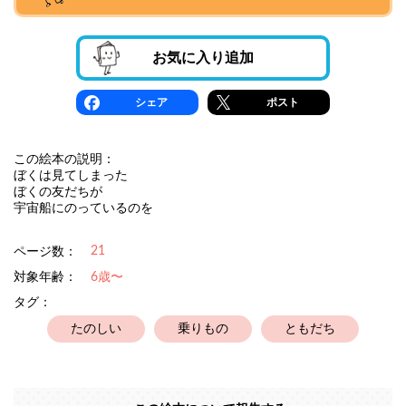
お気に入り追加
シェア
ポスト
この絵本の説明：
ぼくは見てしまった
ぼくの友だちが
宇宙船にのっているのを
21
ページ数：
対象年齢：
6歳〜
タグ：
たのしい
乗りもの
ともだち