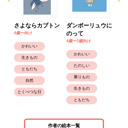
トと
さよならカブトン
ダンボーリュウに
む
のって
む
6歳〜向け
4歳〜5歳向け
4歳
かわいい
かわいい
生きもの
たのしい
ともだち
乗りもの
自然
生きもの
とくべつな日
ともだち
作者の絵本一覧