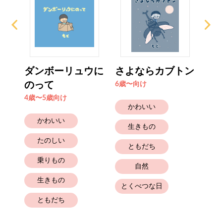
ゆ
ダンボーリュウに
さよならカブトン
ふ
のって
6歳〜向け
4歳
4歳〜5歳向け
かわいい
かわいい
生きもの
たのしい
ともだち
乗りもの
自然
生きもの
とくべつな日
ともだち