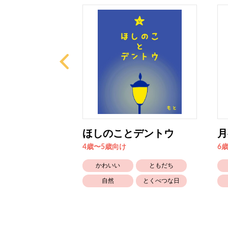
ないきみ
ほしのことデントウ
月
4歳〜5歳向け
6
かなしい
かわいい
ともだち
自然
自然
とくべつな日