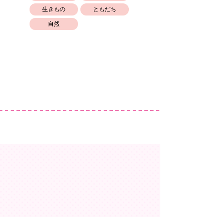
生きもの
ともだち
自然
。