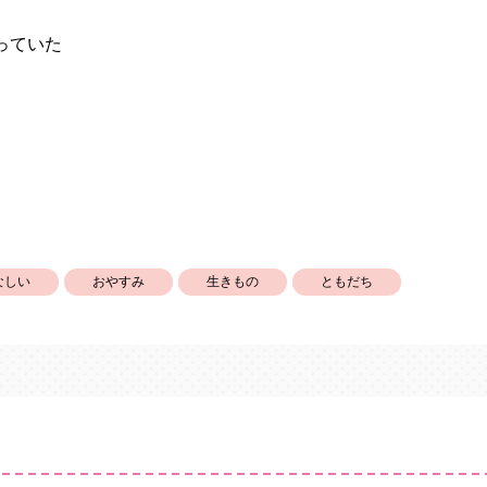
っていた
なしい
おやすみ
生きもの
ともだち