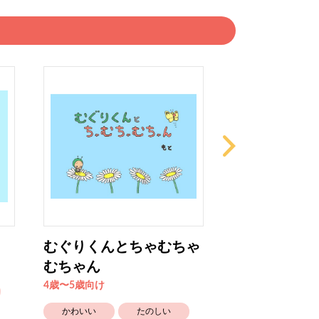
むぐりくんとちゃむちゃ
ほしのことデ
むちゃん
4歳〜5歳向け
4歳〜5歳向け
かわいい
かわいい
たのしい
自然