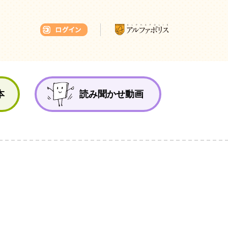
本ひろば
本
読み聞かせ動画