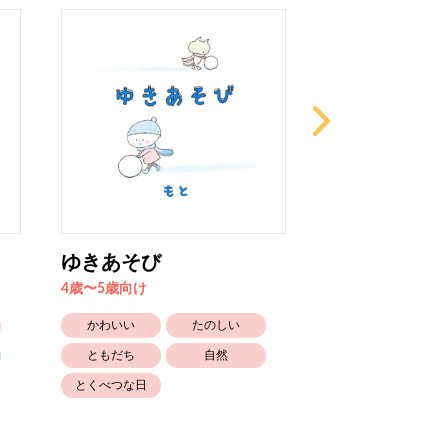
ゆきあそび
ドラゴンをつ
4歳〜5歳向け
4歳〜5歳向け
かわいい
たのしい
かわいい
ともだち
自然
ともだち
とくべつな日