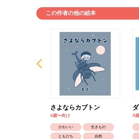
この作者の他の絵本
のふしぎなお
さよならカブトン
ダ
6歳〜向け
4
かわいい
生きもの
たのしい
ともだち
自然