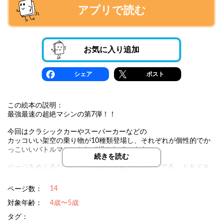
アプリで読む
お気に入り追加
シェア
ポスト
この絵本の説明：
最強最速の超絶マシンの第7弾！！
今回はクラシックカーやスーパーカーなどの
カッコいい架空の乗り物が10種類登場し、それぞれが個性的でか
っこいいバトルマシンとして描かれています。
続きを読む
ページをめくるたびに、お子様の想像力をかき立てる、ドキドキ
の冒険が広がり、
読んで楽しむだけでなく、親子で「どのマシンが一番強いか
14
ページ数：
な？」と話し合う時間も特別なひとときになるはずです！
対象年齢：
4歳〜5歳
タグ：