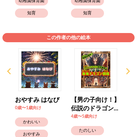
幼稚園保育園
幼稚園保育園
幼
知育
知育
この作者の他の絵本
ち
おやすみ はなび
【男の子向け！】
【
..
伝説のドラゴン...
伝説
0歳〜1歳向け
4歳〜5歳向け
4歳
かわいい
たのしい
おやすみ