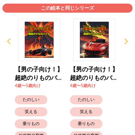
この絵本と同じシリーズ
！】
【男の子向け！】
【男の子向け！】
【
..
超絶のりものバ...
超絶のりものバ...
超絶
4歳〜5歳向け
4歳〜5歳向け
4歳
たのしい
たのしい
笑える
笑える
乗りもの
乗りもの