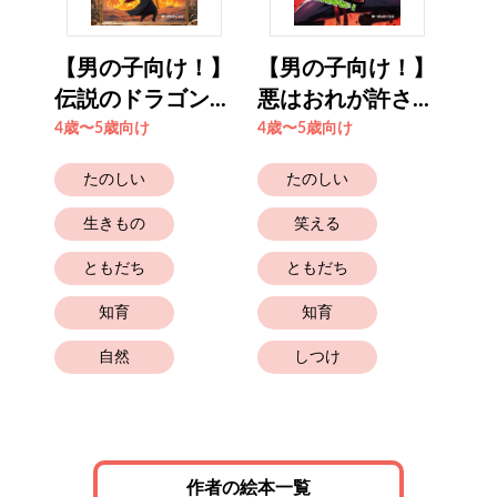
！】
【男の子向け！】
【男の子向け！】
お
..
伝説のドラゴン...
悪はおれが許さ...
0歳
4歳〜5歳向け
4歳〜5歳向け
たのしい
たのしい
生きもの
笑える
ともだち
ともだち
知育
知育
と
自然
しつけ
作者の絵本一覧