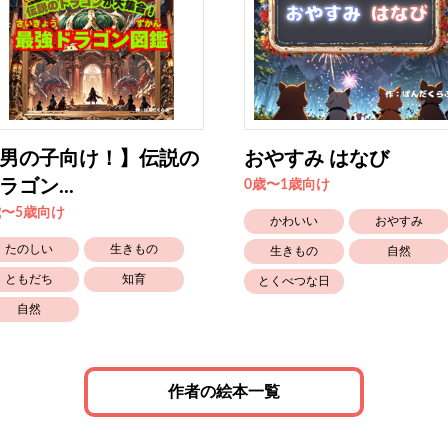
男の子向け！】伝説の
おやすみ はなび
ラゴン...
0歳〜1歳向け
歳〜5歳向け
かわいい
おやすみ
たのしい
生きもの
生きもの
自然
ともだち
知育
とくべつな日
自然
作者の絵本一覧