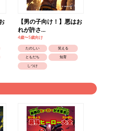
お
【男の子向け！】悪はお
【男の子向け
れが許さ...
れが許さ...
4歳〜5歳向け
4歳〜5歳向け
たのしい
笑える
たのしい
ともだち
知育
ともだち
しつけ
しつけ