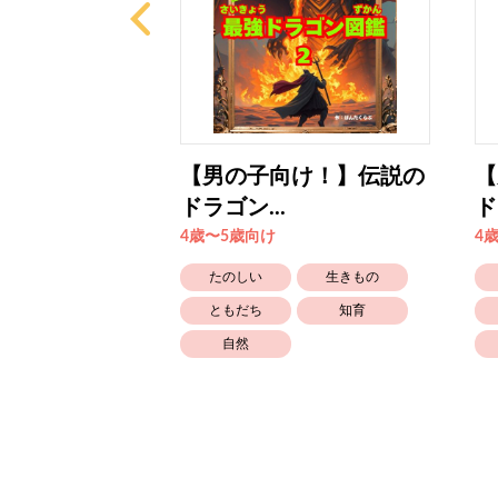
け！】伝説の
【男の子向け！】伝説の
【
ドラゴン...
ド
4歳〜5歳向け
4
生きもの
たのしい
生きもの
知育
ともだち
知育
自然