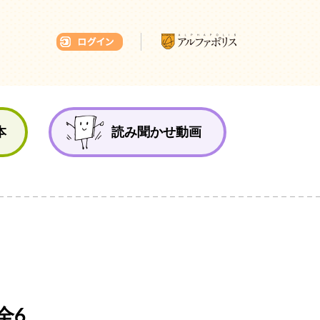
本ひろば
本
読み聞かせ動画
全6