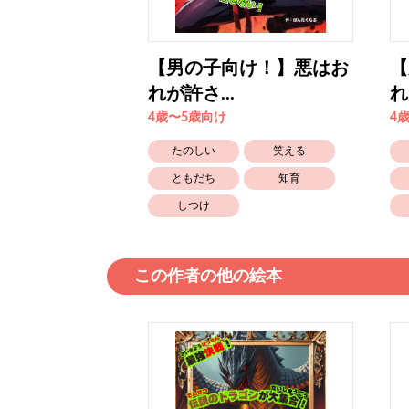
け！】悪はお
【男の子向け！】悪はお
【
れが許さ...
れ
4歳〜5歳向け
4
笑える
たのしい
笑える
知育
ともだち
知育
しつけ
この作者の他の絵本