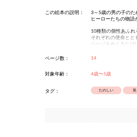
この絵本の説明：
3～5歳の男の子の
ヒーローたちの物語
10種類の個性あふ
それぞれの使命とと
ページをめくるたび
お子さまが夢中にな
14
ページ数：
「誰が好きかな？」
対象年齢：
4歳〜5歳
毎日の読み聞かせや
男の子が「僕もヒー
たのしい
笑
タグ：