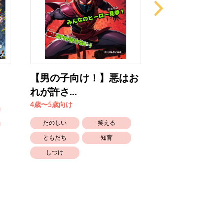
【男の子向け！】悪はお
【男の子向け
れが許さ...
りものバ...
4歳〜5歳向け
4歳〜5歳向け
たのしい
笑える
たのしい
ともだち
知育
乗りもの
しつけ
知育