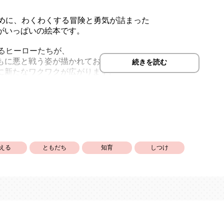
ために、わくわくする冒険と勇気が詰まった
がいっぱいの絵本です。
れるヒーローたちが、
もに悪と戦う姿が描かれており、
続きを読む
に新たなワクワクが広がります。
れる迫力のあるヒーローたちが登場するので、
と一緒に楽しみながら読み進められます。
お出かけ先でも、
ローみたいに頑張りたい！」と勇気をもらえる1冊です。
える
ともだち
知育
しつけ