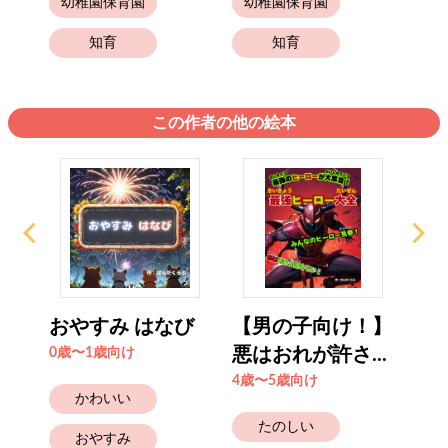
幼稚園保育園
幼稚園保育園
幼
知育
知育
この作者の他の絵本
おやすみ はなび
【男の子向け！】
【
悪はおれが許さ...
伝説
0歳〜1歳向け
4歳〜5歳向け
4歳
かわいい
たのしい
おやすみ