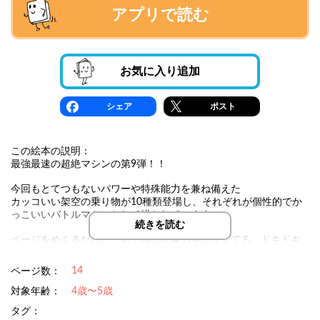
アプリで読む
お気に入り追加
シェア
ポスト
この絵本の説明：
最強最速の超絶マシンの第9弾！！
今回もとてつもないパワーや特殊能力を兼ね備えた
カッコいい架空の乗り物が10種類登場し、それぞれが個性的でか
っこいいバトルマシンとして描かれています。
続きを読む
ページをめくるたびに、お子様の想像力をかき立てる、ドキドキ
の冒険が広がり、
読んで楽しむだけでなく、親子で「どのマシンが一番強いか
14
ページ数：
な？」と話し合う時間も特別なひとときになるはずです！
対象年齢：
4歳〜5歳
タグ：