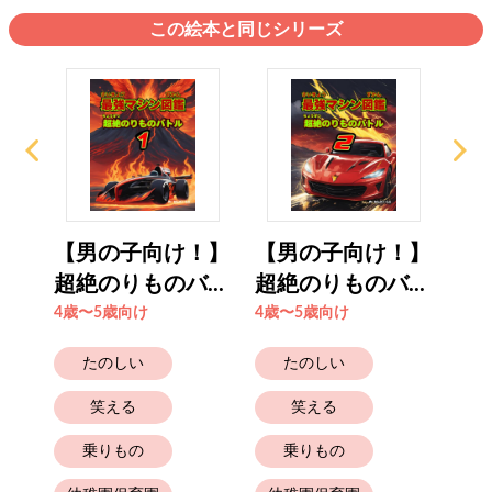
この絵本と同じシリーズ
！】
【男の子向け！】
【男の子向け！】
【
..
超絶のりものバ...
超絶のりものバ...
超絶
4歳〜5歳向け
4歳〜5歳向け
4歳
たのしい
たのしい
笑える
笑える
乗りもの
乗りもの