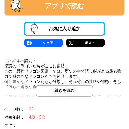
アプリで読む
お気に入り追加
シェア
ポスト
この絵本の説明：
伝説のドラゴンたちがここに集結！
この「最強ドラゴン図鑑」では、歴史の中で語り継がれる最も強
力で魅力的なドラゴンたちを紹介します。
個性豊かなドラゴンたちが登場し、それぞれの性格や特徴、そし
て彼らの勇敢な逸話が描かれています。
続きを読む
ドラゴンが織りなす壮大なエピソードは、勇気、友情、そして冒
険心を刺激します。
男の子たちは、このドラゴンたちの物語を通じて、自分も壮大な
14
ページ数：
冒険に出かけたくなることでしょう。
対象年齢：
4歳〜5歳
最強のドラゴンたちがあなたを待っています！
タグ：
さあ、ページをめくって、彼らの世界に飛び込みましょう！