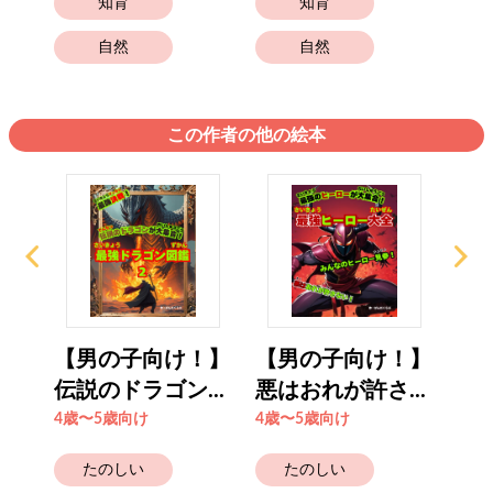
知育
知育
自然
自然
この作者の他の絵本
！】
【男の子向け！】
【男の子向け！】
【
..
伝説のドラゴン...
悪はおれが許さ...
伝説
4歳〜5歳向け
4歳〜5歳向け
4歳
たのしい
たのしい