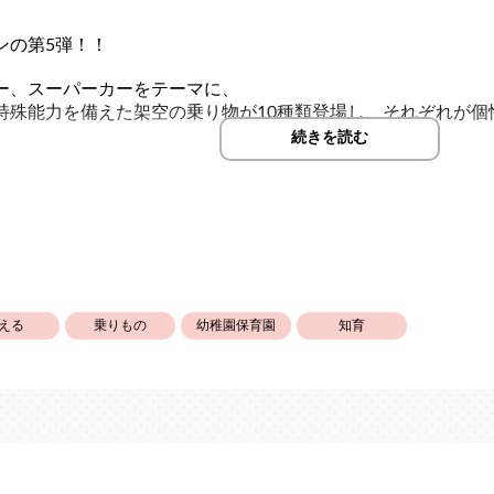
ンの第5弾！！
ー、スーパーカーをテーマに、
特殊能力を備えた架空の乗り物が10種類登場し、それぞれが個
続きを読む
に、お子様の想像力をかき立てる、ドキドキの冒険が広がり、
なく、親子で「どのマシンが一番強いかな？」と話し合う時間
える
乗りもの
幼稚園保育園
知育