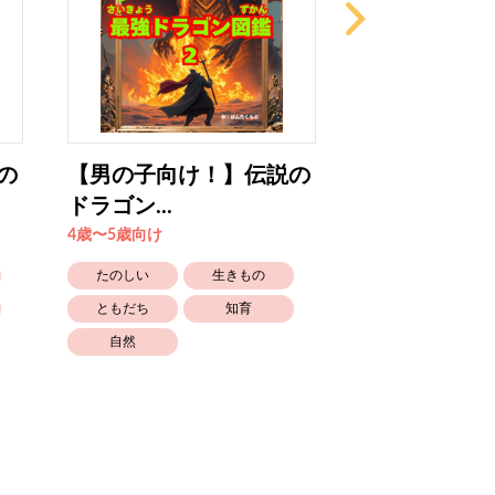
の
【男の子向け！】伝説の
【男の子向け
ドラゴン...
りものバ...
4歳〜5歳向け
4歳〜5歳向け
たのしい
生きもの
たのしい
ともだち
知育
乗りもの
自然
知育