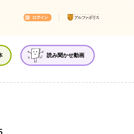
本ひろば
本
読み聞かせ動画
5