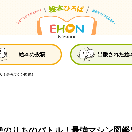
絵
絵本の投稿
出版された絵
ル！最強マシン図鑑5
絶のりものバトル！最強マシン図鑑