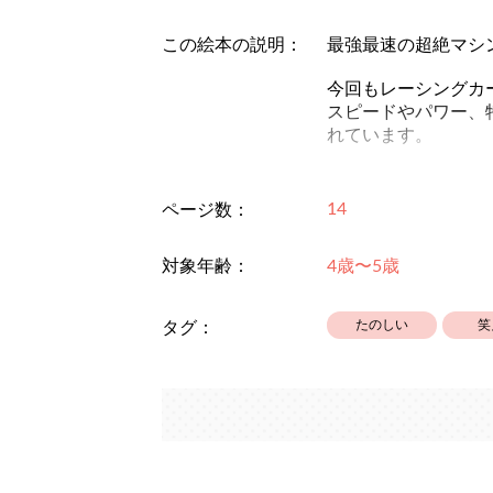
この絵本の説明：
最強最速の超絶マシ
今回もレーシングカ
スピードやパワー、
れています。
ページをめくるたび
読んで楽しむだけで
14
ページ数：
対象年齢：
4歳〜5歳
たのしい
笑
タグ：