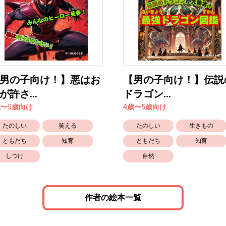
男の子向け！】悪はお
【男の子向け！】伝説
が許さ...
ドラゴン...
歳〜5歳向け
4歳〜5歳向け
たのしい
笑える
たのしい
生きもの
ともだち
知育
ともだち
知育
しつけ
自然
作者の絵本一覧