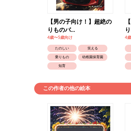
け！】超絶の
【男の子向け！】超絶の
【
りものバ...
り
4歳〜5歳向け
4
笑える
たのしい
笑える
幼稚園保育園
乗りもの
幼稚園保育園
知育
この作者の他の絵本