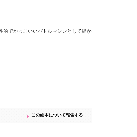
性的でかっこいいバトルマシンとして描か
も特別なひとときになるはずです！
この絵本について報告する