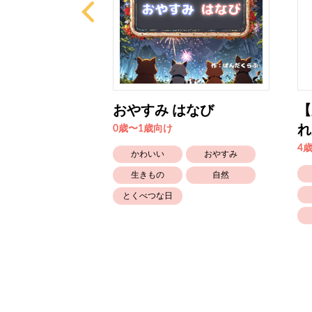
け！】悪はお
おやすみ はなび
【
れ
0歳〜1歳向け
4
かわいい
おやすみ
笑える
生きもの
自然
知育
とくべつな日