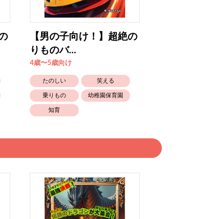
の
【男の子向け！】超絶の
【男の子向け
りものバ...
りものバ...
4歳〜5歳向け
4歳〜5歳向け
たのしい
笑える
たのしい
乗りもの
幼稚園保育園
乗りもの
知育
知育