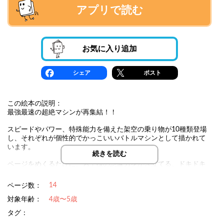
アプリで読む
お気に入り追加
シェア
ポスト
この絵本の説明：
最強最速の超絶マシンが再集結！！
スピードやパワー、特殊能力を備えた架空の乗り物が10種類登場
し、それぞれが個性的でかっこいいバトルマシンとして描かれて
います。
続きを読む
ページをめくるたびに、お子様の想像力をかき立てる、ドキドキ
の冒険が広がり、
読んで楽しむだけでなく、親子で「どのマシンが一番強いか
14
ページ数：
な？」と話し合う時間も特別なひとときになるはずです！
対象年齢：
4歳〜5歳
タグ：