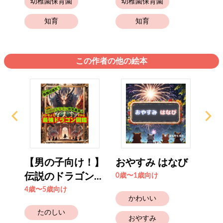
幼稚園保育園
幼稚園保育園
幼
知育
知育
この作者の他の絵本
！】
【男の子向け！】
おやすみ はなび
【
..
伝説のドラゴン...
伝説
0歳〜1歳向け
4歳〜5歳向け
4歳
かわいい
たのしい
おやすみ