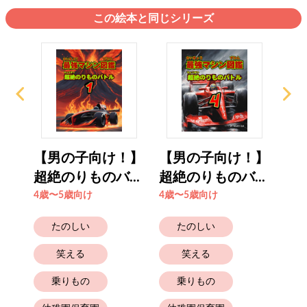
この絵本と同じシリーズ
！】
【男の子向け！】
【男の子向け！】
【
..
超絶のりものバ...
超絶のりものバ...
超絶
4歳〜5歳向け
4歳〜5歳向け
4歳
たのしい
たのしい
笑える
笑える
乗りもの
乗りもの