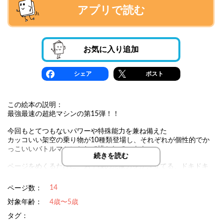
アプリで読む
お気に入り追加
シェア
ポスト
この絵本の説明：
最強最速の超絶マシンの第15弾！！
今回もとてつもないパワーや特殊能力を兼ね備えた
カッコいい架空の乗り物が10種類登場し、それぞれが個性的でか
っこいいバトルマシンとして描かれています。
続きを読む
ページをめくるたびに、お子様の想像力をかき立てる、ドキドキ
の冒険が広がり、
読んで楽しむだけでなく、親子で「どのマシンが一番強いか
14
ページ数：
な？」と話し合う時間も特別なひとときになるはずです！
対象年齢：
4歳〜5歳
タグ：