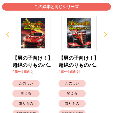
この絵本と同じシリーズ
！】
【男の子向け！】
【男の子向け！】
【
..
超絶のりものバ...
超絶のりものバ...
超絶
4歳〜5歳向け
4歳〜5歳向け
4歳
たのしい
たのしい
笑える
笑える
乗りもの
乗りもの