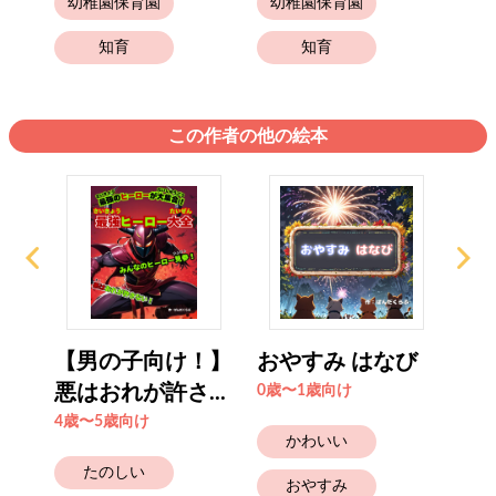
幼稚園保育園
幼稚園保育園
幼
知育
知育
この作者の他の絵本
！】
【男の子向け！】
おやすみ はなび
【
..
悪はおれが許さ...
伝説
0歳〜1歳向け
4歳〜5歳向け
4歳
かわいい
たのしい
おやすみ