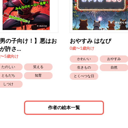
男の子向け！】悪はお
おやすみ はなび
が許さ...
0歳〜1歳向け
歳〜5歳向け
かわいい
おやすみ
たのしい
笑える
生きもの
自然
ともだち
知育
とくべつな日
しつけ
作者の絵本一覧