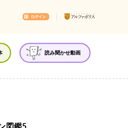
本ひろば
本
読み聞かせ動画
ン図鑑5