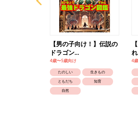
たびびと
【男の子向け！】伝説の
【
ドラゴン...
れ
4歳〜5歳向け
4
たのしい
たのしい
生きもの
知育
ともだち
知育
自然