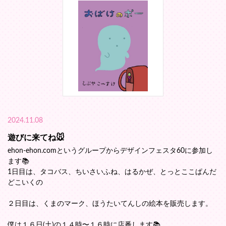
2024.11.08
遊びに来てね🐭
ehon-ehon.comというグループからデザインフェスタ60に参加し
ます📚️
1日目は、タコバス、ちいさいふね、はるかぜ、とっとここぱんだ
どこいくの
２日目は、くまのマーク、ほうたいてんしの絵本を販売します。
僕は１６日(土)の１４時〜１６時に店番します📚️