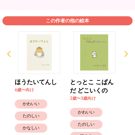
この作者の他の絵本
もの
ほうたいてんし
とっとこ こぱん
き
だ どこいくの
6歳〜向け
6歳
2歳〜3歳向け
かわいい
かわいい
たのしい
たのしい
かなしい