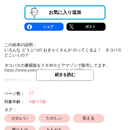
お気に入り追加
シェア
ポスト
この絵本の説明：
いろんな どうぶつの おきゃくさんが のってくるよ！ タコバス
どこいくの？
タコバスの書籍版をＹＯＭＯとアマゾンで販売してます。
https://www.yomo-ehon.com/products/696
続きを読む
書籍版は1ページ追加しています。
17
ページ数：
対象年齢：
4歳〜5歳
タグ：
かわいい
たのしい
笑える