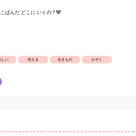
こぱんだ どこに いくの？🐼
のしい
笑える
生きもの
かぞく