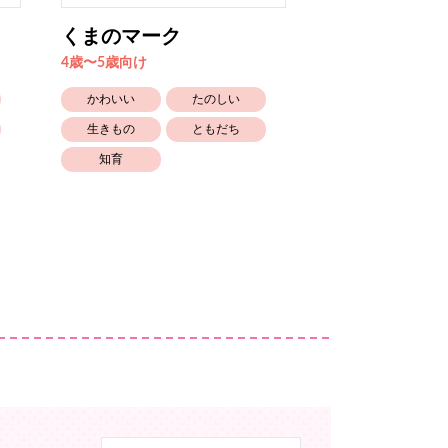
くまのマーク
きらわれねず
4歳〜5歳向け
6歳〜向け
かわいい
たのしい
かわいい
生きもの
ともだち
笑える
知育