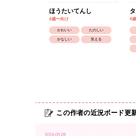
ちよ
ほうたいてんし
タ
6歳〜向け
4
たのしい
かわいい
たのしい
生きもの
かなしい
笑える
この作者の近況ボード更
2026.05.09