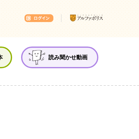
本ひろば
本
読み聞かせ動画