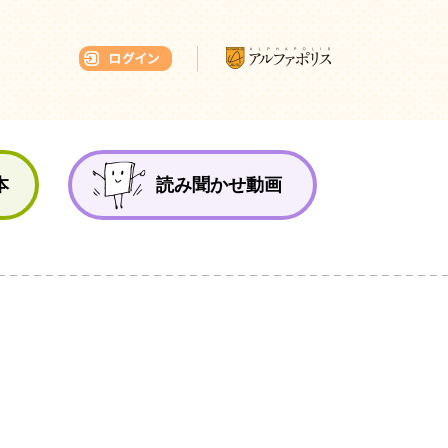
本ひろば
本
読み聞かせ動画