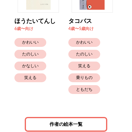
る
ほうたいてんし
タコバス
と
だ
6歳〜向け
4歳〜5歳向け
2歳
かわいい
かわいい
たのしい
たのしい
かなしい
笑える
笑える
乗りもの
ともだち
作者の絵本一覧