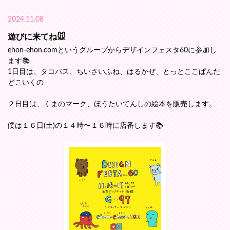
2024.11.08
遊びに来てね🐭
ehon-ehon.comというグループからデザインフェスタ60に参加し
ます📚️
1日目は、タコバス、ちいさいふね、はるかぜ、とっとここぱんだ
どこいくの
２日目は、くまのマーク、ほうたいてんしの絵本を販売します。
僕は１６日(土)の１４時〜１６時に店番します📚️