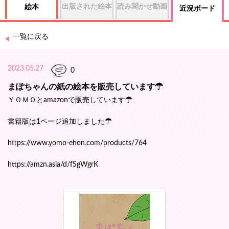
出版された絵本
読み聞かせ動画
絵本
近況ボード
一覧に戻る
2023.05.27
0
まぽちゃんの紙の絵本を販売しています☂
ＹＯＭＯとamazonで販売しています☂
書籍版は1ページ追加しました☂
https://www.yomo-ehon.com/products/764
https://amzn.asia/d/fSgWgrK