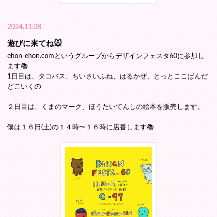
2024.11.08
遊びに来てね🐭
ehon-ehon.comというグループからデザインフェスタ60に参加し
ます📚️
1日目は、タコバス、ちいさいふね、はるかぜ、とっとここぱんだ
どこいくの
２日目は、くまのマーク、ほうたいてんしの絵本を販売します。
僕は１６日(土)の１４時〜１６時に店番します📚️