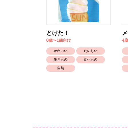
る
とけた！
メ
0歳〜1歳向け
4
たのしい
かわいい
たのしい
おもちゃ
生きもの
食べもの
自然