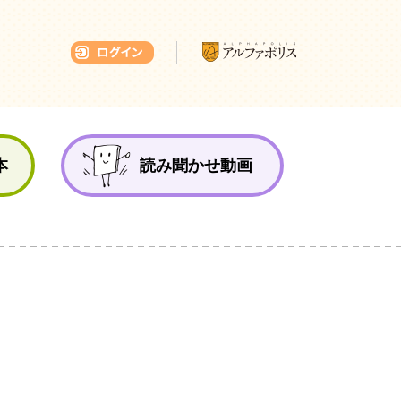
本ひろば
本
読み聞かせ動画