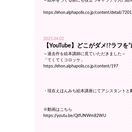
～絵本をつくる際にも役立つキャラデザ入門絵
https://ehon.alphapolis.co.jp/content/detail/7201
2025.04.02
【YouTube】どこがダメ!?ラ
～過去作を絵本講師に見ていただきました～
「てくてくコロッケ」
https://ehon.alphapolis.co.jp/content/197
・現在えほんみち絵本講座にてアシスタントと
※動画はこちら
https://youtu.be/QIfUNWm82WU