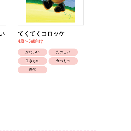
い
てくてくコロッケ
タコどこ？（
4歳〜5歳向け
4歳〜5歳向け
かわいい
たのしい
かわいい
生きもの
食べもの
笑える
自然
食べもの