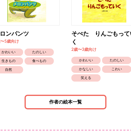
ロンパンツ
そぺた りんごもって
く
歳〜5歳向け
2歳〜3歳向け
かわいい
たのしい
かわいい
たのしい
生きもの
食べもの
かなしい
こわい
自然
笑える
作者の絵本一覧