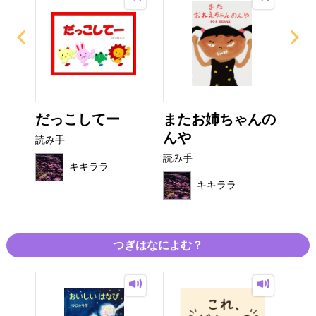
だっこしてー
またお姉ちゃんの
と
んや
カ
読み手
読み手
読み
キキララ
キキララ
つぎはなによむ？