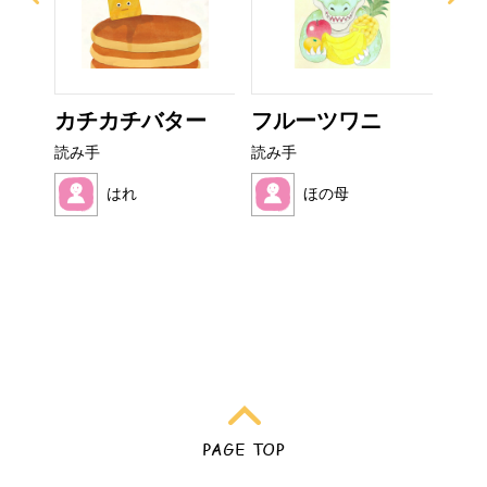
ぜり
カチカチバター
フルーツワニ
お
..
読み手
読み手
読み
はれ
ほの母