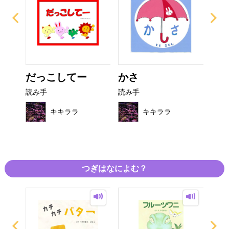
ンタ
だっこしてー
かさ
ま
..
ん
読み手
読み手
読み
キキララ
キキララ
つぎはなによむ？