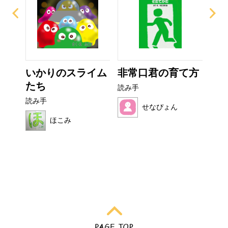
ぜり
いかりのスライム
非常口君の育て方
こ
..
たち
読み手
読み
読み手
せなぴょん
ほこみ