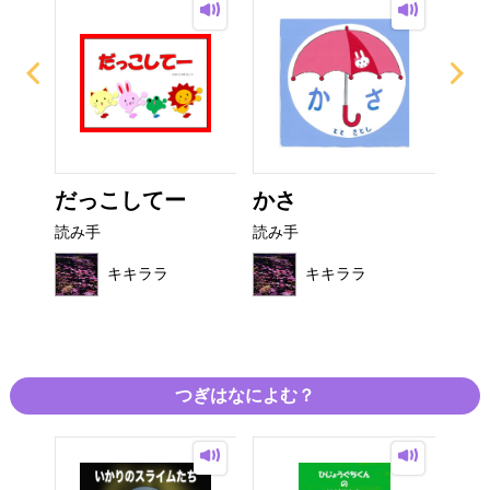
だっこしてー
かさ
ま
ん
読み手
読み手
読み
キキララ
キキララ
つぎはなによむ？