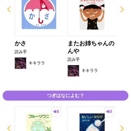
かさ
またお姉ちゃんの
と
んや
カ
読み手
読み手
読み
キキララ
キキララ
つぎはなによむ？