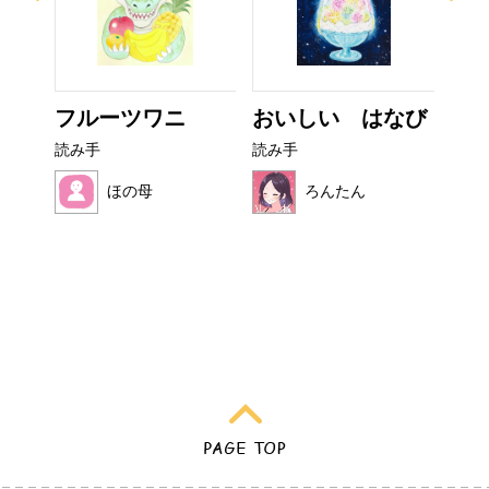
ー
フルーツワニ
おいしい はなび
非
読み手
読み手
読み
ほの母
ろんたん