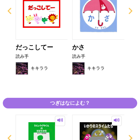
だっこしてー
かさ
ま
ん
読み手
読み手
読み
キキララ
キキララ
つぎはなによむ？