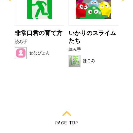
ザラ
非常口君の育て方
いかりのスライム
お
たち
読み手
読み
読み手
せなぴょん
ほこみ