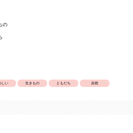
ちの
ち
のしい
生きもの
ともだち
自然