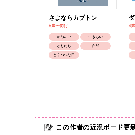
ないきみ
さよならカブトン
ダ
6歳〜向け
4
かなしい
かわいい
生きもの
自然
ともだち
自然
とくべつな日
この作者の近況ボード更