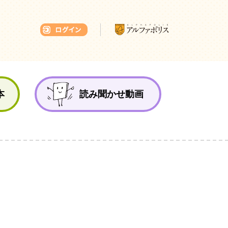
本ひろば
本
読み聞かせ動画