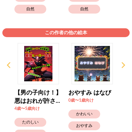
自然
自然
この作者の他の絵本
！】
【男の子向け！】
おやすみ はなび
【
..
悪はおれが許さ...
伝説
0歳〜1歳向け
4歳〜5歳向け
4歳
かわいい
たのしい
おやすみ