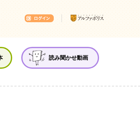
本ひろば
本
読み聞かせ動画