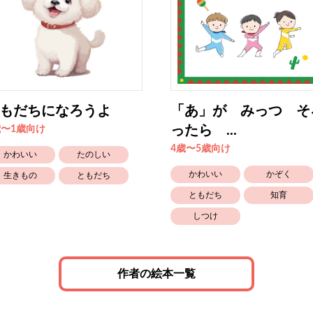
もだちになろうよ
「あ」が みっつ そ
ったら ...
歳〜1歳向け
4歳〜5歳向け
かわいい
たのしい
かわいい
かぞく
生きもの
ともだち
ともだち
知育
しつけ
作者の絵本一覧