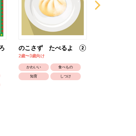
ろ
のこさず たべるよ ②
パンツカンパ
2歳〜3歳向け
6歳〜向け
かわいい
食べもの
かわいい
知育
しつけ
笑える
着るもの