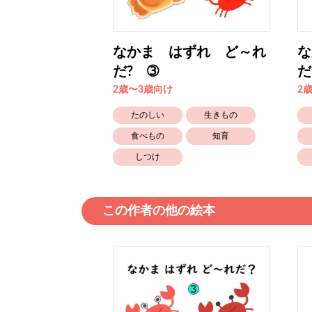
ずれ ど～れ
なかま はずれ ど～れ
な
だ? ➂
だ
2歳〜3歳向け
2
たのしい
たのしい
生きもの
しつけ
食べもの
知育
しつけ
この作者の他の絵本