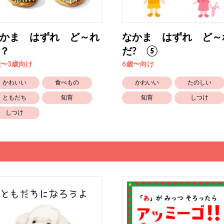
かま はずれ ど～れ
なかま はずれ ど～
？
だ? ⑤
歳〜3歳向け
6歳〜向け
かわいい
食べもの
かわいい
たのしい
ともだち
知育
知育
しつけ
しつけ