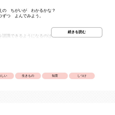
えの ちがいが わかるかな？
つずつ よんでみよう。
続きを読む
認識できるようになるのは成長のあかし。
鳴き声、オノマトペを声に出してたのしめます。字に興味を
さんに、たのしく学んでもらう目的としてもお使いいただけま
大巴。イラスト素材はイラストAC様。
のしい
生きもの
知育
しつけ