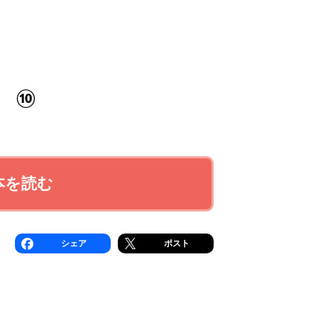
? ⑩
本を読む
シェア
ポスト