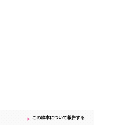
持ち始めたお子さんや、ひらがな、カタカ
す。
この絵本について報告する