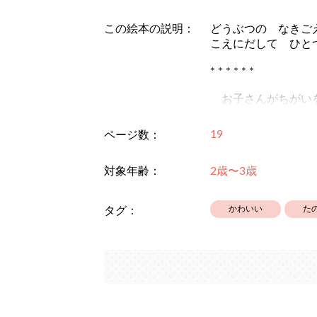
この絵本の説明：
どうぶつの なきご
こえにだして ひと
* * * * * *
お子さんがちがいを
どうぶつの種類や、
ナを学び始めのお子
19
ページ数：
* * * * * *
対象年齢：
2歳〜3歳
画面構成、文は丹斗
かわいい
た
タグ：