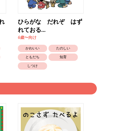
れ
ひらがな だれぞ はず
なかま はず
れておる...
だ? ⑨
6歳〜向け
2歳〜3歳向け
かわいい
たのしい
かわいい
ともだち
知育
生きもの
しつけ
しつけ