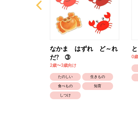
ずれ ど～れ
なかま はずれ ど～れ
と
だ? ➂
0
2歳〜3歳向け
たのしい
たのしい
生きもの
しつけ
食べもの
知育
しつけ