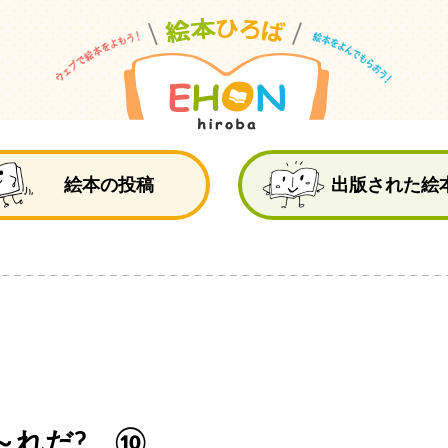
絵
絵本の投稿
出版された絵
～れだ? ⑩