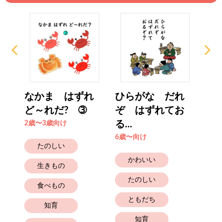
ずれ
なかま はずれ
ひらがな だれ
な
ど～れだ? ➂
ぞ はずれてお
ど
る...
2歳〜3歳向け
2歳
6歳〜向け
たのしい
かわいい
生きもの
たのしい
食べもの
ともだち
知育
知育