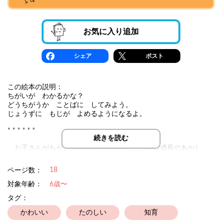
お気に入り追加
シェア
ポスト
この絵本の説明：
ちがいが わかるかな？
どうちがうか ことばに してみよう。
じょうずに もじが よめるようになるよ。
* * * * * *
続きを読む
お子さんがちがいを認識できるようになるのは成長のあかし。
親御さんは「どうちがう?」「なんてよむ?」と声掛けをしてあげ
てください。言語表現力（げんごひょうげんりょく）を育むとと
18
ページ数：
もに、漢字への興味を高める絵本です。主にプレ小学生のお子さ
んを対象としていますが、それ以下のお子さんにとっても、文字
対象年齢：
6歳〜
への興味の絵本としてもたのしんで頂けます。
タグ：
* * * * * *
かわいい
たのしい
知育