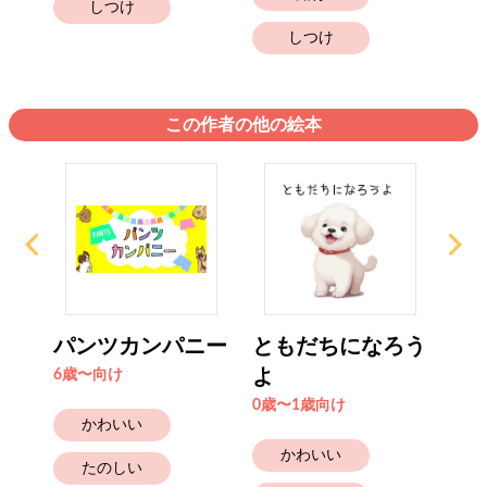
しつけ
しつけ
この作者の他の絵本
ずれ
パンツカンパニー
ともだちになろう
「
よ
つ
6歳〜向け
ら .
0歳〜1歳向け
かわいい
4歳
かわいい
たのしい