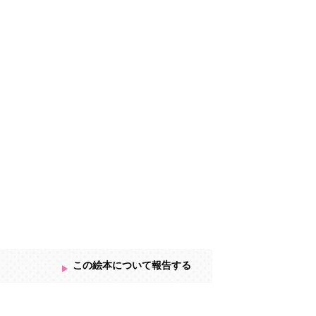
語表現力（げんごひょうげんりょく）を育
まで幅広くクイズのようにたのしめます。
、文字への興味の絵本としてもたのしんで
この絵本について報告する