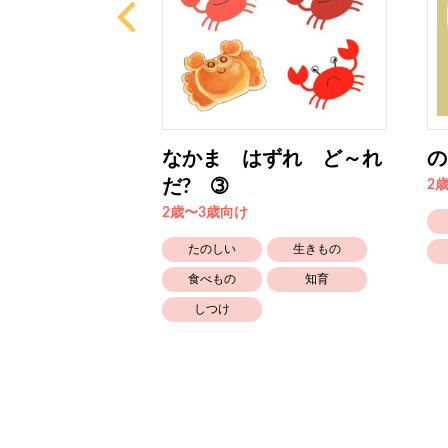
ずれ ど～れ
なかま はずれ ど～れ
の
だ? ➂
2
2歳〜3歳向け
たのしい
たのしい
生きもの
しつけ
食べもの
知育
しつけ