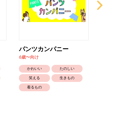
パンツカンパニー
「あ」が み
ったら ...
6歳〜向け
4歳〜5歳向け
かわいい
たのしい
かわいい
笑える
生きもの
ともだち
着るもの
しつけ