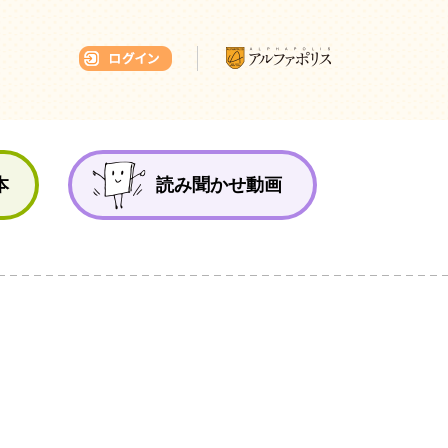
本ひろば
本
読み聞かせ動画