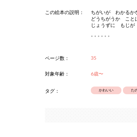
この絵本の説明：
ちがいが わかるか
どうちがうか こと
じょうずに もじが
* * * * * *
お子さんがちがいを
親御さんは「どうち
35
ページ数：
むとともに、漢字へ
主にプレ小学生のお
対象年齢：
6歳〜
頂けます。
* * * * * *
かわいい
た
タグ：
画面構成、文は丹斗