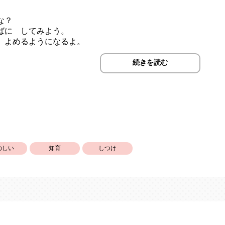
な？
ばに してみよう。
 よめるようになるよ。
続きを読む
認識できるようになるのは成長のあかし。
がう?」「なんてよむ?」と声掛けをしてあげてください。言
の興味を高める絵本です。小学一年生で習う漢字から常用漢字
子さんを対象としていますが、それ以下のお子さんにとっても
のしい
知育
しつけ
大巴。イラスト素材はイラストAC様。