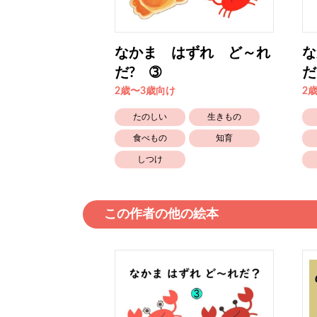
ずれ ど～れ
なかま はずれ ど～れ
な
だ? ➂
だ
2歳〜3歳向け
2
たのしい
たのしい
生きもの
しつけ
食べもの
知育
しつけ
この作者の他の絵本