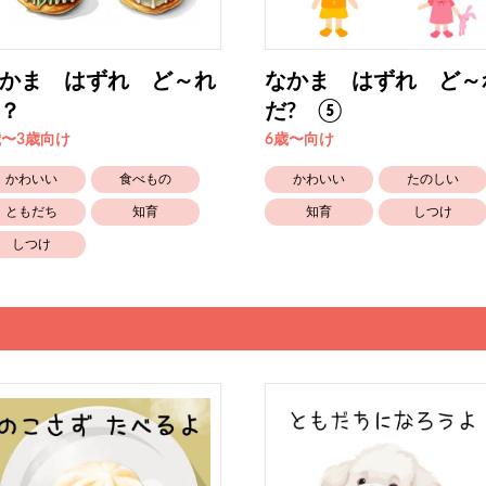
かま はずれ ど～れ
なかま はずれ ど～
？
だ? ⑤
歳〜3歳向け
6歳〜向け
かわいい
食べもの
かわいい
たのしい
ともだち
知育
知育
しつけ
しつけ