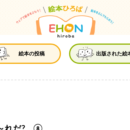
絵
絵本の投稿
出版された絵
～れだ? ⑧