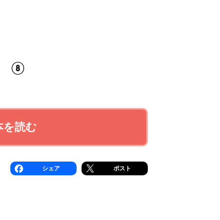
? ⑧
本を読む
シェア
ポスト