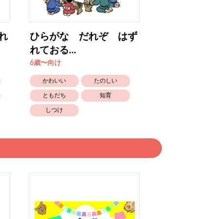
れ
ひらがな だれぞ はず
なかま はず
れておる...
だ? ⑨
6歳〜向け
2歳〜3歳向け
かわいい
たのしい
かわいい
ともだち
知育
生きもの
しつけ
しつけ