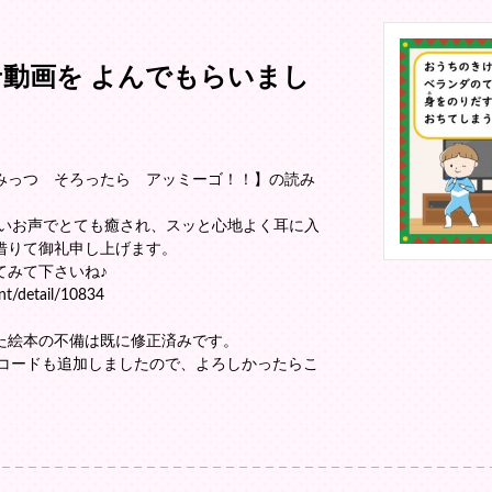
せ動画を よんでもらいまし
みっつ そろったら アッミーゴ！！】の読み
いお声でとても癒され、スッと心地よく耳に入
借りて御礼申し上げます。
みて下さいね♪
nt/detail/10834
た絵本の不備は既に修正済みです。
コードも追加しましたので、よろしかったらこ