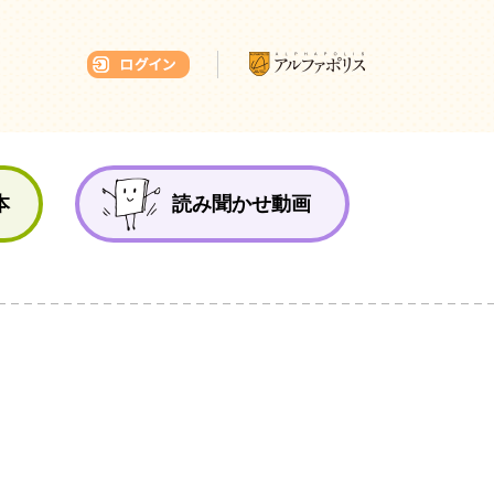
本ひろば
本
読み聞かせ動画