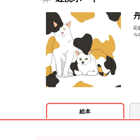
応
ら
絵本