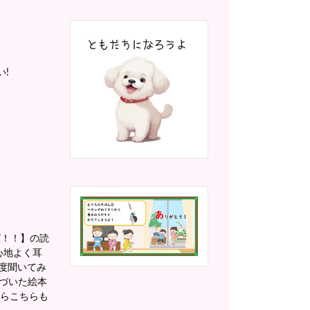
!
ゴ！！】の読
心地よく耳
度聞いてみ
って気づいた絵本
たらこちらも