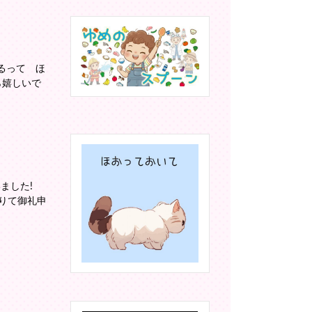
るって ほ
ら嬉しいで
いました!
りて御礼申