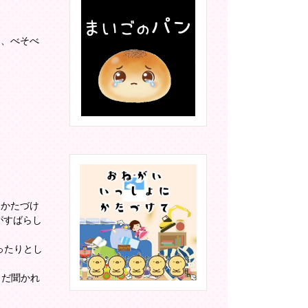
て、べそべ
 かたづけ
がすばらし
! ゆったりとし
で、まだ聞かれ