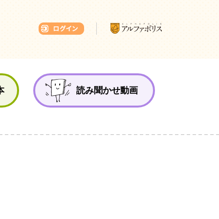
本ひろば
本
読み聞かせ動画