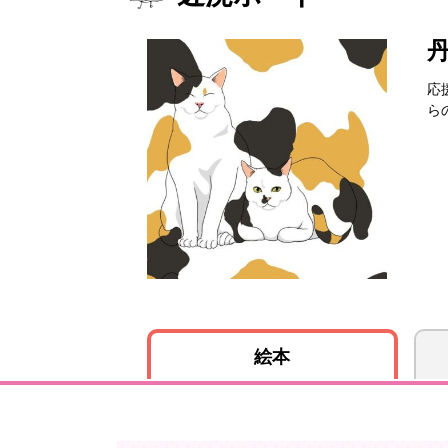
応
ら
絵本