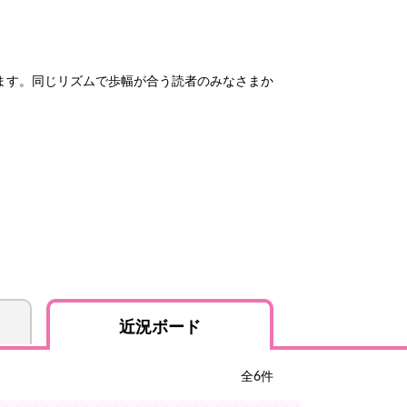
ます。同じリズムで歩幅が合う読者のみなさまか
近況ボード
全
6
件