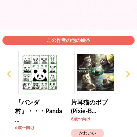
この作者の他の絵本
グの
『パンダ
片耳猫のボブ
T-
村』・・・Panda
(Pixie-B...
（Na
...
6歳〜向け
6歳
6歳〜向け
かわいい