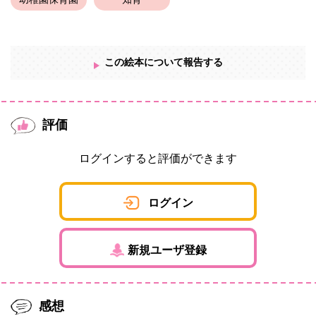
幼稚園保育園
知育
りと見えていた「腫瘍（しゅよう）」が、どこにも見えないので
す。脳の腫瘍が消えているのです。男の子は、あの未来空間で受
けた手術が「腫瘍」を摘出したのだと確信したのでした。男の子
は猫との絆を深めながら、不思議な体験をしました。果たして、
猫との出会いや未来の空間は現実なのか、それとも夢の中の出来
この絵本について報告する
事なのかはわかりません。しかし、男は心に残る奇跡の経験を通
じて、生命の尊さと未来への希望を持てたことは確かなのです。
猫が数日間姿を消す理由が、「現在」と「未来」を行き来してい
るからかもしれないと思ったのです。
評価
ログインすると評価ができます
ログイン
新規ユーザ登録
感想