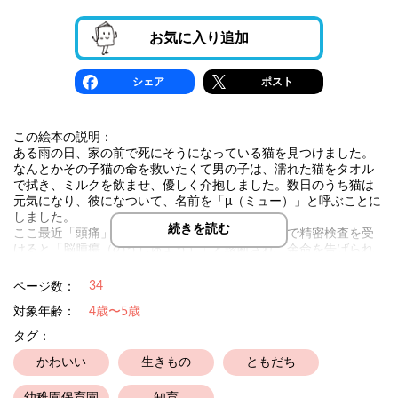
お気に入り追加
シェア
ポスト
この絵本の説明：
ある雨の日、家の前で死にそうになっている猫を見つけました。
なんとかその子猫の命を救いたくて男の子は、濡れた猫をタオル
で拭き、ミルクを飲ませ、優しく介抱しました。数日のうち猫は
元気になり、彼になついて、名前を「μ（ミュー）」と呼ぶことに
しました。
続きを読む
ここ最近「頭痛」や「吐き気」が気になり、病院で精密検査を受
けると「脳腫瘍（のうしゅよう）」と診断され、余命を告げられ
ます。心身ともに絶望的な心境の男の子は、思い悩みます。
ある日、病室の窓から見ていた「μ（ミュー）」について行くと、
34
ページ数：
見たこともない地下の「空間」に迷い込んでしまいます。見たこ
対象年齢：
4歳〜5歳
ともない医療機器、会話が、AIのような受け答えの人工的な医
師、朦朧（もうろう）とする意識の中、夢か、現実か、判断する
タグ：
ことができない状態で、手術を受けることになります。やがて男
の子は目を覚ますと、病室のベッドに横たわっていました。次の
かわいい
生きもの
ともだち
日、再検査の結果、驚くことが起きました。担当している医師
が、モニターを見ながら不思議な顔をしています。前回、はっき