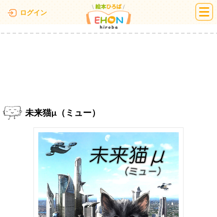
絵本ひろば
ログイン
未来猫μ（ミュー）