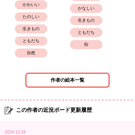
かわいい
かなしい
たのしい
生きもの
幼
生きもの
ともだち
ともだち
街
と
自然
作者の絵本一覧
この作者の近況ボード更新履歴
2024.12.28