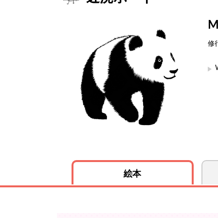
M
修
絵本