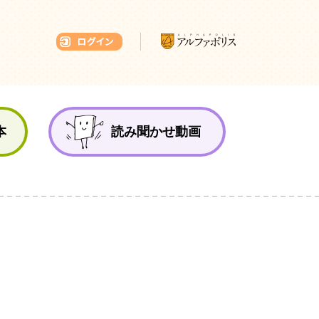
本ひろば
本
読み聞かせ動画