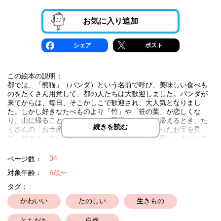
お気に入り追加
シェア
ポスト
この絵本の説明：
都では、「熊猫」（パンダ）という名前で呼び、美味しい食べも
のをたくさん用意して、都の人たちは大歓迎しました。パンダが
来てからは、毎日、そこかしこで歓迎され、大人気となりまし
た。しかし好きなたべものより「竹」や「笹の葉」が恋しくな
り、山に帰ることになりました。王様はパンダが帰えるとき、た
続きを読む
くさんの「お土産」を持たせました。その持ち帰ったお宝を見
て、村では「自分たちもお宝をもらいたい！」と思い、みんなで
相談して「パンダ模様」になって、都に行くことにしました。都
の人たちは「またパンダが戻ってきたぞ～」ということで人が集
34
ページ数：
まってきましたが、ちょっと雰囲気が違っていました。そうなの
対象年齢：
6歳〜
です。これは「パンダ」ではなく「ニセモノ」だということで、
都の人々はがっかりしました。
タグ：
村の動物たちが都に行ったまま戻って来ないので、心配になった
パンダは再び都に行きました。
かわいい
たのしい
生きもの
「ニセモノ」だということで、村の動物たちは「檻（おり）」に
入れられていました。