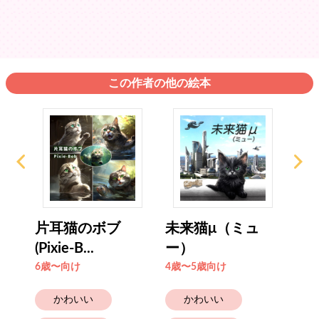
この作者の他の絵本
片耳猫のボブ
未来猫μ（ミュ
グ
(Pixie-B...
ー）
大冒
6歳〜向け
4歳〜5歳向け
6歳
かわいい
かわいい