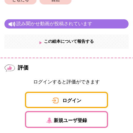
ともだち
自然
「檻」に入れられている森のみんなを助けるために、パンダは王
様にお願いに行きました。
「みんな悪気はなかったのです。何とか助けてあげてください」
とパンダが懸命に頭を下げるので、王様は許すことにしました。
読み聞かせ動画が投稿されています
解放された村のみんなは「パンダ」に感謝して一緒に村へ帰って
きました。パンダの模様は山の奥や竹林の中で、景色になじみ、
天敵から身を隠す効果があるのです。他の生きものは真似をする
より、その生きものが生きやすい色や模様のほうが良いのです。
この絵本について報告する
やはり、自分たちのありのままの姿で暮らすことが一番だという
こと。生きものだけでなく、自然豊かな森も、いろいろな環境か
ら影響を受けるということです。自然界はすべて繋がっているの
です。「心と体が離れてはいけない」ということが、村のみんな
評価
にもわかったのでしょう。生きもの全てに、生まれ持った役目が
あるのです。それから村の動物たちは、しあわせに暮らしまし
た。
ログインすると評価ができます
ログイン
新規ユーザ登録