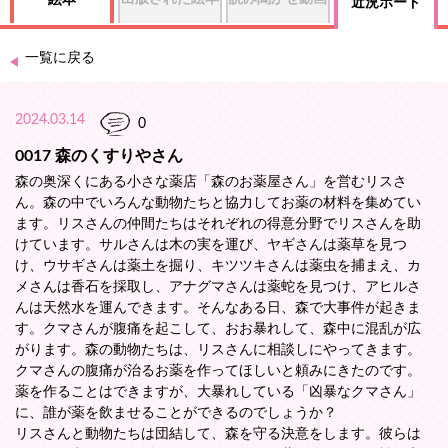
絵本
近況ボード
一覧に戻る
2024.03.14
0
0017 森のくすりやさん
森の奥深くにある小さな薬店「森のお薬屋さん」を営むリスさ
ん。森の中でいろんな動物たちと協力してお薬の材料を集めてい
ます。リスさんの仲間たちはそれぞれの得意分野でリスさんを助
けています。サルさんは木の実を運び、ヤギさんは薬草を見つ
け、ウサギさんは薬土を掘り、キツツキさんは薬虫を捕まえ、カ
メさんは香石を採取し、アナグマさんは薬蛇を見つけ、アヒルさ
んは天然水を運んできます。そんなある日、森で大事件が起きま
す。クマさんが腹痛を起こして、おお暴れして、森中に混乱が広
がります。森の動物たちは、リスさんに相談しにやってきます。
クマさんの腹痛が治るお薬を作ってほしいと頼みにきたのです。
薬を作ることはできますが、大暴れしている「凶暴なクマさん」
に、誰が薬を飲ませることができるのでしょうか？
リスさんと動物たちは団結して、森を守る決意をします。彼らは