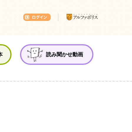
本ひろば
本
読み聞かせ動画