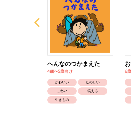
３きょうだい
へんなのつかまえた
お
4歳〜5歳向け
6
かわいい
たのしい
たのしい
こわい
笑える
生きもの