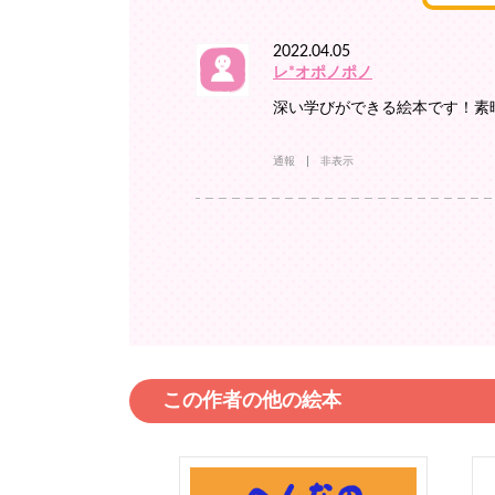
2022.04.05
レ*オポノポノ
深い学びができる絵本です！素晴
通報
非表示
この作者の他の絵本