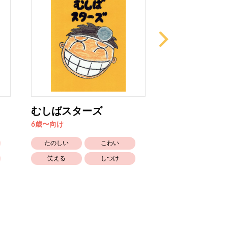
むしばスターズ
３にんのぼっ
らさがし
6歳〜向け
6歳〜向け
たのしい
こわい
かわいい
笑える
しつけ
笑える
おばけ