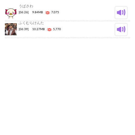
うぱさわ
[06:26]
9.84MB
7,075
ふくむらけんた
[06:39]
10.27MB
5,770