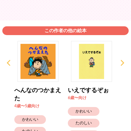
この作者の他の絵本
さん
へんなのつかまえ
いえでするぞぉ
お
た
6歳〜向け
6歳
4歳〜5歳向け
かわいい
かわいい
たのしい