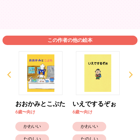
この作者の他の絵本
おおかみとこぶた
いえでするぞぉ
へ
た
6歳〜向け
6歳〜向け
4歳
かわいい
かわいい
たのしい
たのしい