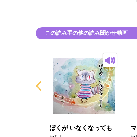
この読み手の他の読み聞かせ動画
ンギン
ぼくが いなくなっても
マ