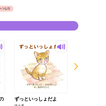
べつな日
の
ずっといっしょだよ
ぺんぺん な