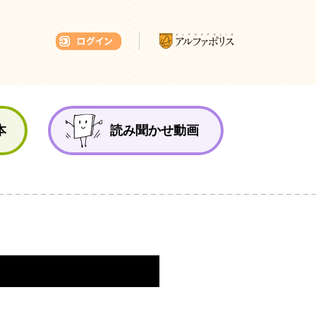
本ひろば
本
読み聞かせ動画