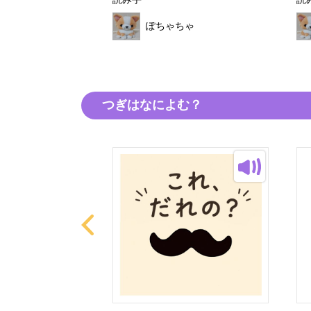
読み手
読
ちゃ
ぽちゃちゃ
つぎはなによむ？