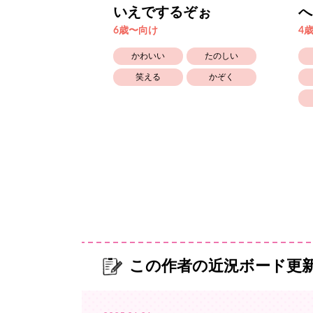
ちょこっと
いえでするぞぉ
へ
6歳〜向け
4
たのしい
かわいい
たのしい
かぞく
笑える
かぞく
この作者の近況ボード更