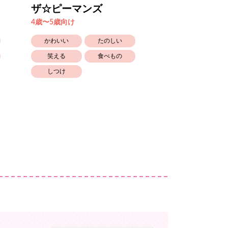
ザ☆ピーマンズ
あけるなよ
4歳〜5歳向け
4歳〜5歳向け
かわいい
たのしい
かわいい
笑える
食べもの
笑える
しつけ
しつけ