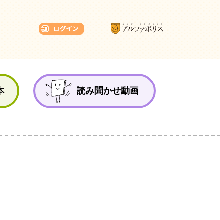
本ひろば
本
読み聞かせ動画