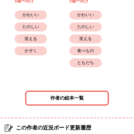
た
6歳〜向け
6歳〜向け
4歳
かわいい
かわいい
たのしい
たのしい
笑える
笑える
かぞく
食べもの
ともだち
作者の絵本一覧
この作者の近況ボード更新履歴