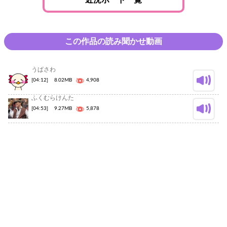
この作品の読み聞かせ動画
うぱさわ
[04:12]
8.02MB
4,908
ふくむらけんた
[04:53]
9.27MB
5,878