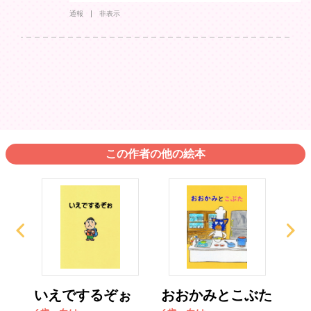
通報
非表示
この作者の他の絵本
ょこ
いえでするぞぉ
おおかみとこぶた
へ