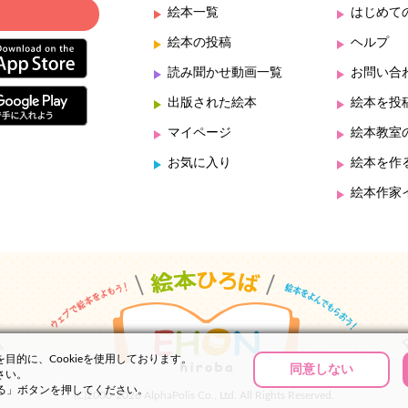
絵本一覧
はじめて
絵本の投稿
ヘルプ
読み聞かせ動画一覧
お問い合
出版された絵本
絵本を投
マイページ
絵本教室
お気に入り
絵本を作
絵本作家
的に、Cookieを使用しております。
同意しない
さい。
する」ボタンを押してください。
(C)2000-2026 AlphaPolis Co., Ltd. All Rights Reserved.