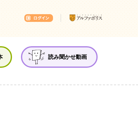
本ひろば
本
読み聞かせ動画